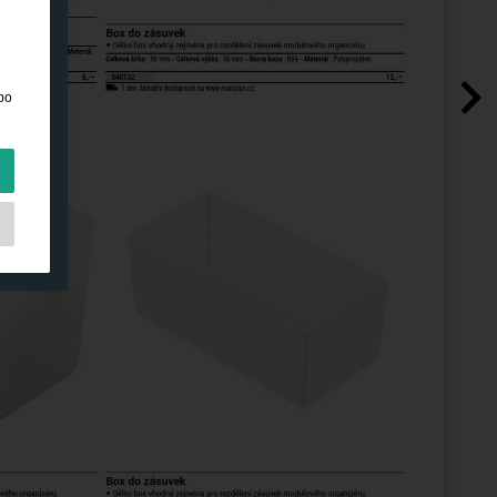
bo
hny
a