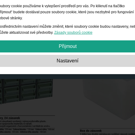
ubory cookie používáme k vylepšení prostředí pro vás. Po kliknutí na tlačítko
řijmout“ budete dostávat pouze soubory cookie, které jsou nezbytné pro fungování
bové stránky.
ostřednictvím nastavení můžete změnit, které soubory cookie budou nastaveny, ne
žete aktualizovat své předvolby.
Zásady souborů cookie
Přijmout
Nezbytně nutné:
Tyto soubory cookie jsou nezbytné pro základní funkce, jako je
Nastavení
navigace, poskytování přístupu k zabezpečenému obsahu a udržování obsahu
nákupního košíku během vaší návštěvy webu.
Výkon:
Tyto soubory cookie nám poskytují informace o počtu návštěv, zdrojích
návštěvnosti a způsobu používání webu. Využívají se ke zlepšení výkonu. Všec
informace jsou agregované, takže jsou anonymní.
Funkce:
Tyto soubory cookie umožňují webovým stránkám poskytovat pokročilé
funkce a nastavení individuálních možností. Jde například o volbu velikosti písm
atd.
Reklama:
Tyto soubory cookie se používají k zobrazování reklam, které jsou pro
vás a vaše zájmy relevantnější. Neukládají osobní údaje, ale vycházejí z historie