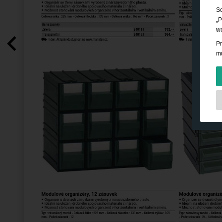
So
„P
we
Pr
mů