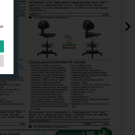
bo
hny
a