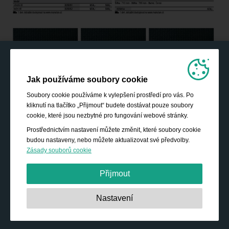
Jak používáme soubory cookie
Soubory cookie používáme k vylepšení prostředí pro vás. Po
kliknutí na tlačítko „Přijmout“ budete dostávat pouze soubory
cookie, které jsou nezbytné pro fungování webové stránky.
Prostřednictvím nastavení můžete změnit, které soubory cookie
budou nastaveny, nebo můžete aktualizovat své předvolby.
Zásady souborů cookie
Přijmout
Nezbytně nutné:
Tyto soubory cookie jsou nezbytné pro
Nastavení
základní funkce, jako je navigace, poskytování přístupu k
zabezpečenému obsahu a udržování obsahu nákupního
košíku během vaší návštěvy webu.