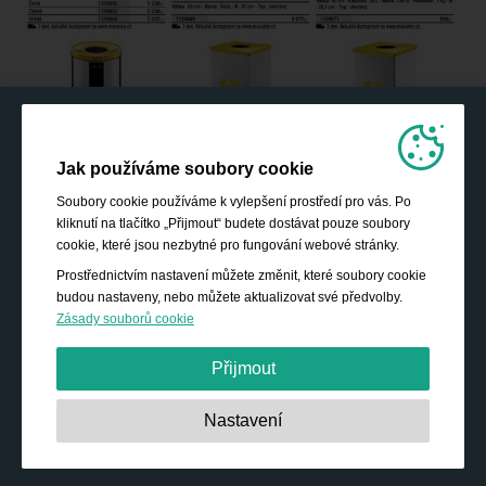
Jak používáme soubory cookie
Soubory cookie používáme k vylepšení prostředí pro vás. Po
kliknutí na tlačítko „Přijmout“ budete dostávat pouze soubory
cookie, které jsou nezbytné pro fungování webové stránky.
Prostřednictvím nastavení můžete změnit, které soubory cookie
budou nastaveny, nebo můžete aktualizovat své předvolby.
Zásady souborů cookie
Přijmout
Nezbytně nutné:
Tyto soubory cookie jsou nezbytné pro
Nastavení
základní funkce, jako je navigace, poskytování přístupu k
zabezpečenému obsahu a udržování obsahu nákupního
košíku během vaší návštěvy webu.