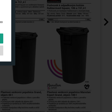
bo
hny
a