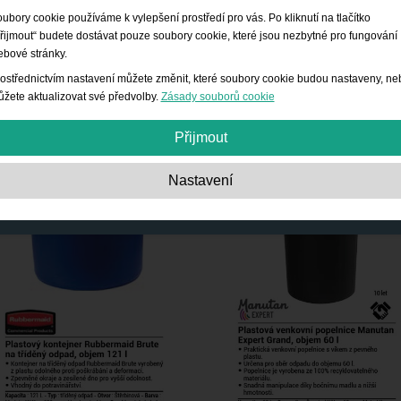
ubory cookie používáme k vylepšení prostředí pro vás. Po kliknutí na tlačítko
řijmout“ budete dostávat pouze soubory cookie, které jsou nezbytné pro fungování
bové stránky.
ostřednictvím nastavení můžete změnit, které soubory cookie budou nastaveny, ne
žete aktualizovat své předvolby.
Zásady souborů cookie
Přijmout
Nezbytně nutné:
Tyto soubory cookie jsou nezbytné pro základní funkce, jako je
Nastavení
navigace, poskytování přístupu k zabezpečenému obsahu a udržování obsahu
nákupního košíku během vaší návštěvy webu.
Výkon:
Tyto soubory cookie nám poskytují informace o počtu návštěv, zdrojích
návštěvnosti a způsobu používání webu. Využívají se ke zlepšení výkonu. Všec
informace jsou agregované, takže jsou anonymní.
Funkce:
Tyto soubory cookie umožňují webovým stránkám poskytovat pokročilé
funkce a nastavení individuálních možností. Jde například o volbu velikosti písm
atd.
Reklama:
Tyto soubory cookie se používají k zobrazování reklam, které jsou pro
vás a vaše zájmy relevantnější. Neukládají osobní údaje, ale vycházejí z historie