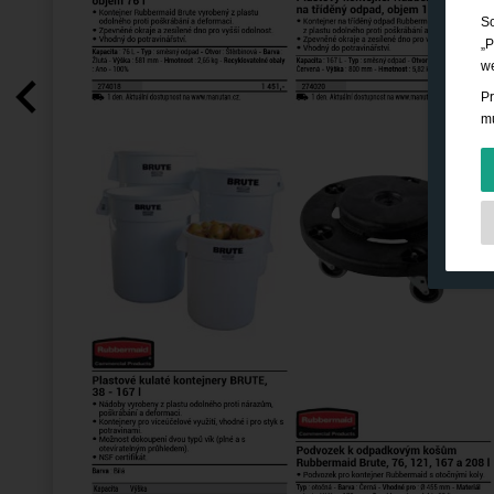
So
„P
we
Pr
mů