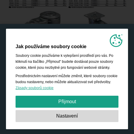
Jak používáme soubory cookie
Soubory cookie používáme k vylepšení prostředí pro vás. Po
kliknutí na tlačítko „Přijmout“ budete dostávat pouze soubory
cookie, které jsou nezbytné pro fungování webové stránky.
Prostřednictvím nastavení můžete změnit, které soubory cookie
budou nastaveny, nebo můžete aktualizovat své předvolby.
Zásady souborů cookie
Přijmout
Nezbytně nutné:
Tyto soubory cookie jsou nezbytné pro
Nastavení
základní funkce, jako je navigace, poskytování přístupu k
zabezpečenému obsahu a udržování obsahu nákupního
košíku během vaší návštěvy webu.