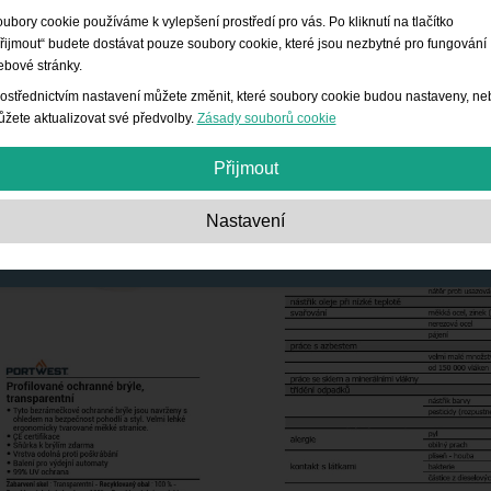
ubory cookie používáme k vylepšení prostředí pro vás. Po kliknutí na tlačítko
řijmout“ budete dostávat pouze soubory cookie, které jsou nezbytné pro fungování
bové stránky.
ostřednictvím nastavení můžete změnit, které soubory cookie budou nastaveny, ne
žete aktualizovat své předvolby.
Zásady souborů cookie
Přijmout
Nezbytně nutné:
Tyto soubory cookie jsou nezbytné pro základní funkce, jako je
Nastavení
navigace, poskytování přístupu k zabezpečenému obsahu a udržování obsahu
nákupního košíku během vaší návštěvy webu.
Výkon:
Tyto soubory cookie nám poskytují informace o počtu návštěv, zdrojích
návštěvnosti a způsobu používání webu. Využívají se ke zlepšení výkonu. Všec
informace jsou agregované, takže jsou anonymní.
Funkce:
Tyto soubory cookie umožňují webovým stránkám poskytovat pokročilé
funkce a nastavení individuálních možností. Jde například o volbu velikosti písm
atd.
Reklama:
Tyto soubory cookie se používají k zobrazování reklam, které jsou pro
vás a vaše zájmy relevantnější. Neukládají osobní údaje, ale vycházejí z historie