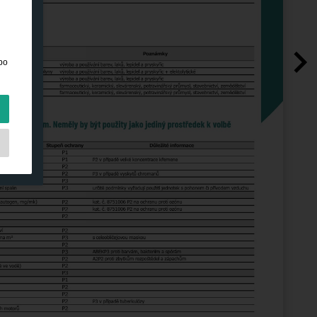
bo
hny
a