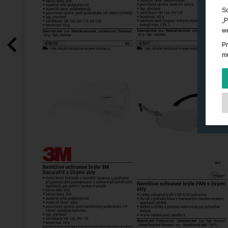
So
„P
we
Pr
mů