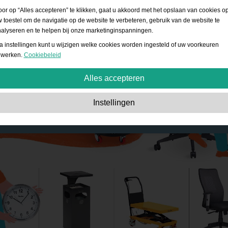
or op “Alles accepteren” te klikken, gaat u akkoord met het opslaan van cookies o
 toestel om de navigatie op de website te verbeteren, gebruik van de website te
alyseren en te helpen bij onze marketinginspanningen.
a instellingen kunt u wijzigen welke cookies worden ingesteld of uw voorkeuren
jwerken.
Cookiebeleid
Alles accepteren
Strikt noodzakelijk:
Deze cookies zijn essentieel om basisfunctionaliteit mogelij
Instellingen
te maken, zoals navigatie, het verlenen van toegang tot beveiligde inhoud en he
bijhouden van de inhoud van uw winkelmandje tijdens uw verblijf op de website.
Prestatie:
Met deze cookies kunnen we bezoeken tellen, het verkeer van
verschillende bronnen bijhouden en zien hoe de website wordt gebruikt. Dit wor
gebruikt om de prestaties te verbeteren. Alle informatie is geaggregeerd en
daarom anoniem.
Functionaliteit:
Met deze cookies kan de website verbeterde functies en
persoonlijke opties bieden. Bijvoorbeeld keuzes voor de lettergrootte, etc.
Adverteren:
Deze cookies worden gebruikt om advertenties te tonen die
relevanter zijn voor jou en je interesses. Ze slaan geen persoonlijke gegevens o