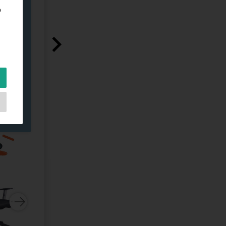
p
k
t
dt
p,