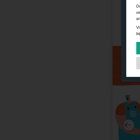
Do
uw
an
Vi
bi