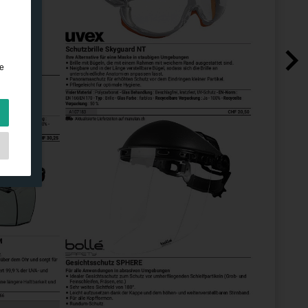
n
e
en
e
nen
en