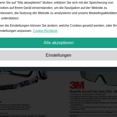
nn Sie auf "Alle akzeptieren" klicken, erklären Sie sich mit der Speicherung von
okies auf Ihrem Gerät einverstanden, um die Navigation auf der Website zu
rbessern, die Nutzung der Website zu analysieren und unsere Marketingaktivitäte
 unterstützen.
er die Einstellungen können Sie ändern, welche Cookies gesetzt werden, oder Ihr
nstellungen anpassen.
Cookie-Richtlinie
Alle akzeptieren
Unbedingt erforderlich:
Diese Cookies sind essenziell, um grundlegende
Einstellungen
Funktionen wie die Navigation, das Gewähren von Zugriff auf gesicherte Inhalte
und das Speichern Ihres Warenkorbinhalts während Ihres Aufenthalts auf der
Website zu ermöglichen.
Leistung:
Diese Cookies ermöglichen es uns, Besucherzahlen und Traffic-Quell
zu erfassen und zu verstehen, wie die Website benutzt wird. Wir verwenden dies
Informationen zur Verbesserung der Performance. Alle gesammelten Informatio
werden aggregiert und sind daher anonym.
Funktionalität:
Diese Cookies ermöglichen es der Website, erweiterte Funktion
und Personalisierungsoptionen anzubieten. z.B. Auswahl der Schriftgröße, etc.