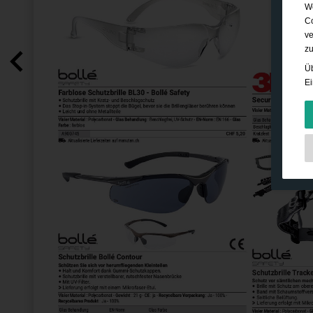
We
Co
ve
zu
Üb
Ei