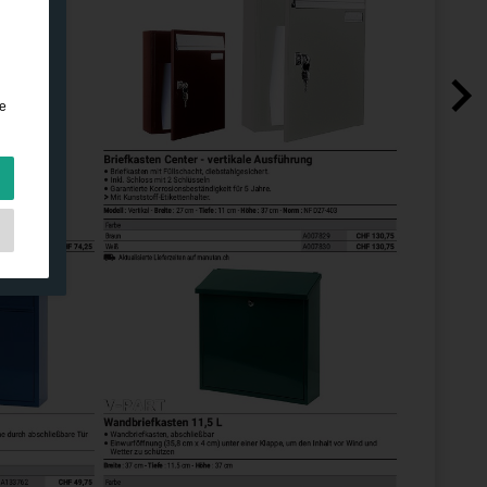
n
e
en
e
nen
en