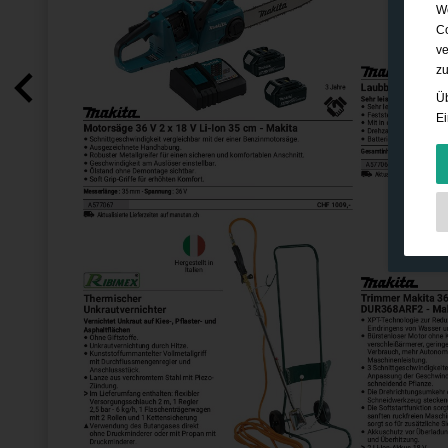
We
Co
ve
zu
Üb
Ei