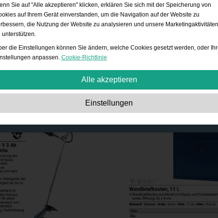
nn Sie auf "Alle akzeptieren" klicken, erklären Sie sich mit der Speicherung von
okies auf Ihrem Gerät einverstanden, um die Navigation auf der Website zu
rbessern, die Nutzung der Website zu analysieren und unsere Marketingaktivitäte
 unterstützen.
er die Einstellungen können Sie ändern, welche Cookies gesetzt werden, oder Ihr
nstellungen anpassen.
Cookie-Richtlinie
Alle akzeptieren
Unbedingt erforderlich:
Diese Cookies sind essenziell, um grundlegende
Einstellungen
Funktionen wie die Navigation, das Gewähren von Zugriff auf gesicherte Inhalte
und das Speichern Ihres Warenkorbinhalts während Ihres Aufenthalts auf der
Website zu ermöglichen.
Leistung:
Diese Cookies ermöglichen es uns, Besucherzahlen und Traffic-Quell
zu erfassen und zu verstehen, wie die Website benutzt wird. Wir verwenden dies
Informationen zur Verbesserung der Performance. Alle gesammelten Informatio
werden aggregiert und sind daher anonym.
Funktionalität:
Diese Cookies ermöglichen es der Website, erweiterte Funktion
und Personalisierungsoptionen anzubieten. z.B. Auswahl der Schriftgröße, etc.