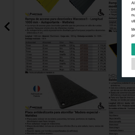
Al
pa
nu
ut
Me
pr