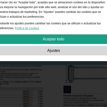
 hacer clic en “Aceptar todo”, aceptas que se almacenen cookies en tu dispositivo
ra mejorar la navegación por este sitio web, analizar el uso del sitio y ayudar en
estros trabajos de marketing. En “Ajustes” puedes cambiar las cookies que se
ilizan o actualizar tus preferencias.
diante los ajustes puedes cambiar las cookies que se utilizan o actualizar tus
eferencias.
Política de cookies
Aceptar todo
Estrictamente necesarias:
Estas cookies son esenciales para habilitar funcion
Ajustes
básicas como la navegación, la autorización de acceso a contenido seguro y
mantener los productos de tu cesta de la compra mientras te encuentras en este
sitio web.
Rendimiento:
Estas cookies nos permiten contar las visitas, las fuentes de tráfic
la forma en que se utiliza el sitio web, lo cual se usa para mejorar su rendimiento
Toda la información es agregada y por lo tanto anónima.
Funcionalidad:
Estas cookies permiten que el sitio web ofrezca funciones
mejoradas y opciones de personalización. Por ejemplo, opciones de tamaño de
fuente.