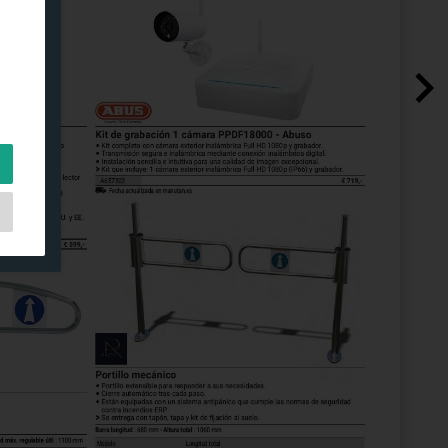
es
o y
.