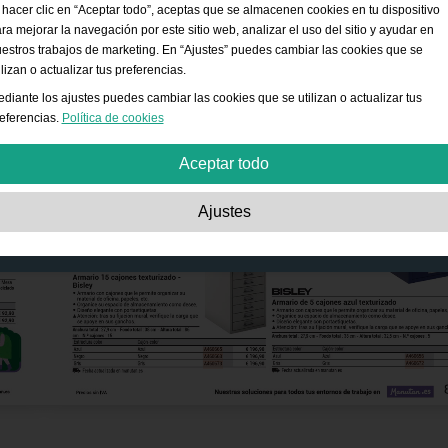
 hacer clic en “Aceptar todo”, aceptas que se almacenen cookies en tu dispositivo
ra mejorar la navegación por este sitio web, analizar el uso del sitio y ayudar en
estros trabajos de marketing. En “Ajustes” puedes cambiar las cookies que se
ilizan o actualizar tus preferencias.
diante los ajustes puedes cambiar las cookies que se utilizan o actualizar tus
eferencias.
Política de cookies
Aceptar todo
Estrictamente necesarias:
Estas cookies son esenciales para habilitar funcion
Ajustes
básicas como la navegación, la autorización de acceso a contenido seguro y
mantener los productos de tu cesta de la compra mientras te encuentras en este
sitio web.
Rendimiento:
Estas cookies nos permiten contar las visitas, las fuentes de tráfic
la forma en que se utiliza el sitio web, lo cual se usa para mejorar su rendimiento
Toda la información es agregada y por lo tanto anónima.
Funcionalidad:
Estas cookies permiten que el sitio web ofrezca funciones
mejoradas y opciones de personalización. Por ejemplo, opciones de tamaño de
fuente.