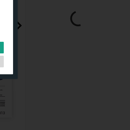
es
o y
.