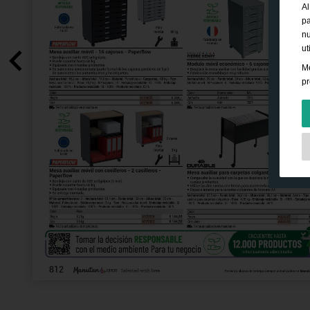
Al
pa
nu
ut
Me
pr