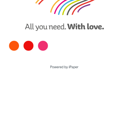
Utilizamos cookies
Al hacer clic en “Aceptar todo”, aceptas que se almacenen
cookies en tu dispositivo para mejorar la navegación por este
sitio web, analizar el uso del sitio y ayudar en nuestros trabajos
de marketing. En “Ajustes” puedes cambiar las cookies que se
utilizan o actualizar tus preferencias.
Mediante los ajustes puedes cambiar las cookies que se
utilizan o actualizar tus preferencias.
Política de cookies
Aceptar todo
Estrictamente necesarias:
Estas cookies son esenciales
Ajustes
para habilitar funciones básicas como la navegación, la
autorización de acceso a contenido seguro y mantener los
productos de tu cesta de la compra mientras te encuentras