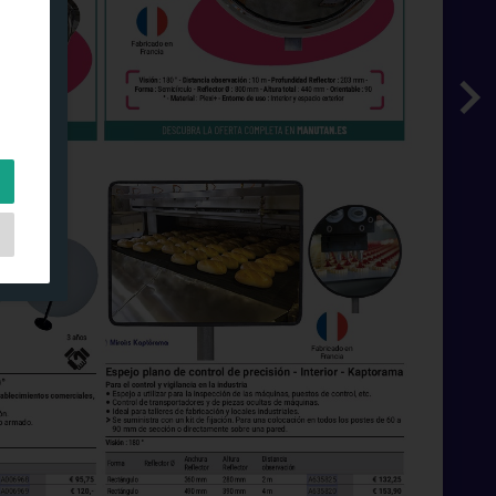
es
o y
.