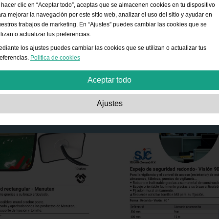
 hacer clic en “Aceptar todo”, aceptas que se almacenen cookies en tu dispositivo
ra mejorar la navegación por este sitio web, analizar el uso del sitio y ayudar en
estros trabajos de marketing. En “Ajustes” puedes cambiar las cookies que se
ilizan o actualizar tus preferencias.
diante los ajustes puedes cambiar las cookies que se utilizan o actualizar tus
eferencias.
Política de cookies
Aceptar todo
Estrictamente necesarias:
Estas cookies son esenciales para habilitar funcion
Ajustes
básicas como la navegación, la autorización de acceso a contenido seguro y
mantener los productos de tu cesta de la compra mientras te encuentras en este
sitio web.
Rendimiento:
Estas cookies nos permiten contar las visitas, las fuentes de tráfic
la forma en que se utiliza el sitio web, lo cual se usa para mejorar su rendimiento
Toda la información es agregada y por lo tanto anónima.
Funcionalidad:
Estas cookies permiten que el sitio web ofrezca funciones
mejoradas y opciones de personalización. Por ejemplo, opciones de tamaño de
fuente.