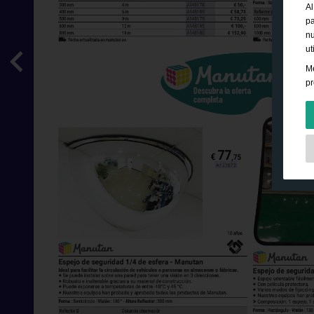
Al
pa
nu
ut
Me
pr