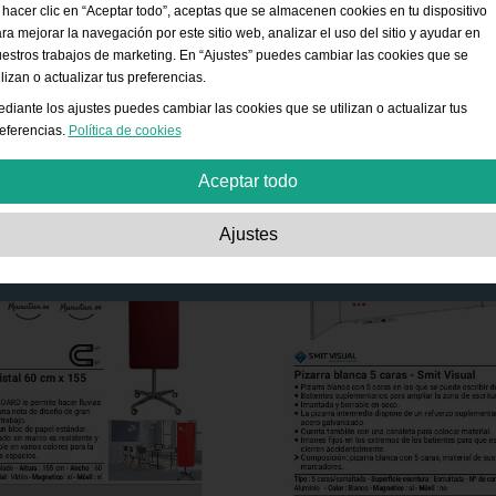
 hacer clic en “Aceptar todo”, aceptas que se almacenen cookies en tu dispositivo
ra mejorar la navegación por este sitio web, analizar el uso del sitio y ayudar en
estros trabajos de marketing. En “Ajustes” puedes cambiar las cookies que se
ilizan o actualizar tus preferencias.
diante los ajustes puedes cambiar las cookies que se utilizan o actualizar tus
eferencias.
Política de cookies
Aceptar todo
Estrictamente necesarias:
Estas cookies son esenciales para habilitar funcion
Ajustes
básicas como la navegación, la autorización de acceso a contenido seguro y
mantener los productos de tu cesta de la compra mientras te encuentras en este
sitio web.
Rendimiento:
Estas cookies nos permiten contar las visitas, las fuentes de tráfic
la forma en que se utiliza el sitio web, lo cual se usa para mejorar su rendimiento
Toda la información es agregada y por lo tanto anónima.
Funcionalidad:
Estas cookies permiten que el sitio web ofrezca funciones
mejoradas y opciones de personalización. Por ejemplo, opciones de tamaño de
fuente.