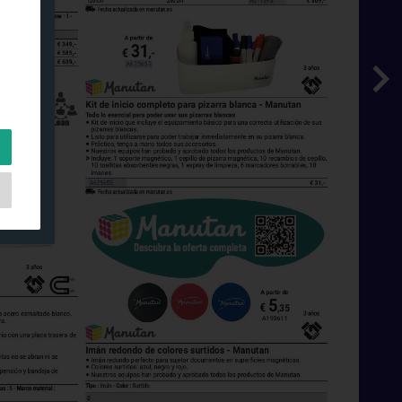
es
o y
.