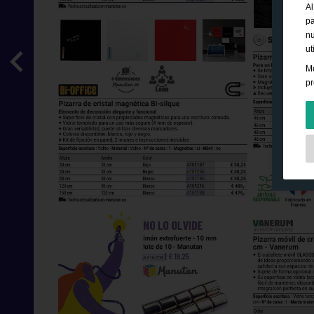
Al
pa
nu
ut
Me
pr