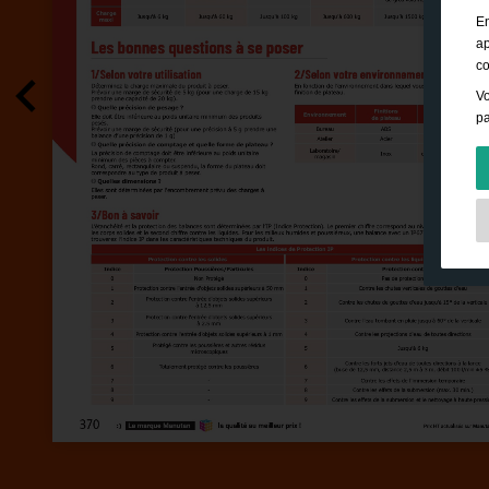
En
ap
co
Vo
pa