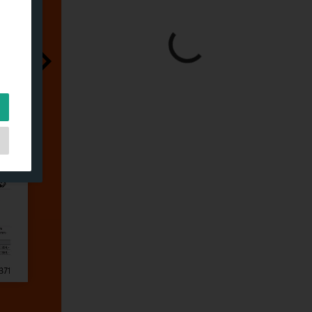
s,
es
s.