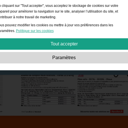
 cliquant sur "Tout accepter", vous acceptez le stockage de cookies sur votre
pareil pour améliorer la navigation sur le site, analyser l’utilisation du site, et
ntribuer à notre travail de marketing.
us pouvez modifier les cookies ou mettre à jour vos préférences dans les
ramètres.
Politique sur les cookies
Tout accepter
Strictement nécessaires:
Ces cookies sont essentiels pour permettre des
Paramètres
fonctionnalités de base telles que la navigation, l’accès à des contenus sécurisé
et la sauvegarde de votre panier durant votre passage sur le site.
Performances:
Ces cookies nous permettent de compter les visites et les sourc
de trafic ainsi que la façon dont il est utilisé. Cela nous permet d’améliorer les
performances. Toutes les informations sont regroupées et restent donc anonyme
Fonctionnels:
Ces cookies permettent au site d’offrir des fonctions avancées et
des options de personnalisation telles que le choix de la taille de police, etc.
Publicité:
Ces cookies sont utilisés pour afficher des publicités plus adaptées à
vous et à vos intérêts. Ils ne stockent pas d'informations personnelles mais sont
basés sur votre historique de navigation.