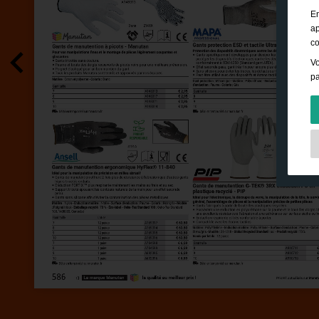
En
ap
co
Vo
pa