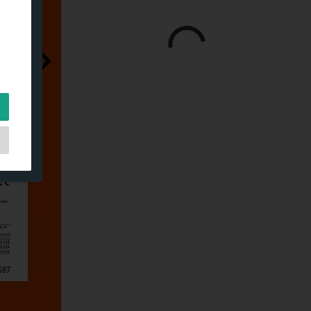
s,
es
s.