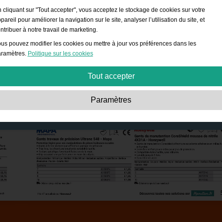
 cliquant sur "Tout accepter", vous acceptez le stockage de cookies sur votre
pareil pour améliorer la navigation sur le site, analyser l’utilisation du site, et
ntribuer à notre travail de marketing.
us pouvez modifier les cookies ou mettre à jour vos préférences dans les
ramètres.
Politique sur les cookies
Tout accepter
Strictement nécessaires:
Ces cookies sont essentiels pour permettre des
Paramètres
fonctionnalités de base telles que la navigation, l’accès à des contenus sécurisé
et la sauvegarde de votre panier durant votre passage sur le site.
Performances:
Ces cookies nous permettent de compter les visites et les sourc
de trafic ainsi que la façon dont il est utilisé. Cela nous permet d’améliorer les
performances. Toutes les informations sont regroupées et restent donc anonyme
Fonctionnels:
Ces cookies permettent au site d’offrir des fonctions avancées et
des options de personnalisation telles que le choix de la taille de police, etc.
Publicité:
Ces cookies sont utilisés pour afficher des publicités plus adaptées à
vous et à vos intérêts. Ils ne stockent pas d'informations personnelles mais sont
basés sur votre historique de navigation.