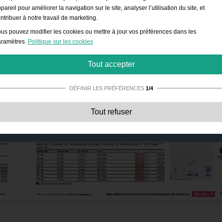
pareil pour améliorer la navigation sur le site, analyser l’utilisation du site, et
ntribuer à notre travail de marketing.
us pouvez modifier les cookies ou mettre à jour vos préférences dans les
ramètres.
Politique sur les cookies
Tout accepter
DÉFINIR LES PRÉFÉRENCES
1/4
Strictement nécessaires:
Ces cookies sont essentiels pour permettre des
Tout refuser
fonctionnalités de base telles que la navigation, l’accès à des contenus sécurisé
et la sauvegarde de votre panier durant votre passage sur le site.
Performances:
Ces cookies nous permettent de compter les visites et les sourc
de trafic ainsi que la façon dont il est utilisé. Cela nous permet d’améliorer les
performances. Toutes les informations sont regroupées et restent donc anonyme
Fonctionnels:
Ces cookies permettent au site d’offrir des fonctions avancées et
des options de personnalisation telles que le choix de la taille de police, etc.
Publicité:
Ces cookies sont utilisés pour afficher des publicités plus adaptées à
vous et à vos intérêts. Ils ne stockent pas d'informations personnelles mais sont