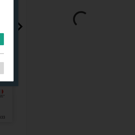
s,
es
s.