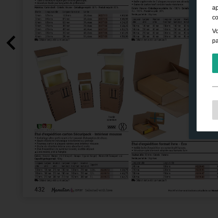
ap
co
Vo
pa