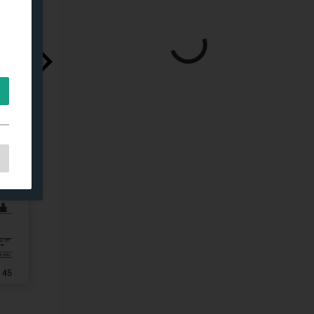
s,
es
s.