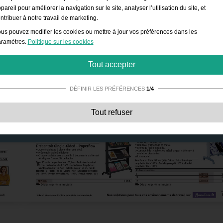
pareil pour améliorer la navigation sur le site, analyser l’utilisation du site, et
ntribuer à notre travail de marketing.
us pouvez modifier les cookies ou mettre à jour vos préférences dans les
ramètres.
Politique sur les cookies
Tout accepter
DÉFINIR LES PRÉFÉRENCES
1/4
Strictement nécessaires:
Ces cookies sont essentiels pour permettre des
Tout refuser
fonctionnalités de base telles que la navigation, l’accès à des contenus sécurisé
et la sauvegarde de votre panier durant votre passage sur le site.
Performances:
Ces cookies nous permettent de compter les visites et les sourc
de trafic ainsi que la façon dont il est utilisé. Cela nous permet d’améliorer les
performances. Toutes les informations sont regroupées et restent donc anonyme
Fonctionnels:
Ces cookies permettent au site d’offrir des fonctions avancées et
des options de personnalisation telles que le choix de la taille de police, etc.
Publicité:
Ces cookies sont utilisés pour afficher des publicités plus adaptées à
vous et à vos intérêts. Ils ne stockent pas d'informations personnelles mais sont