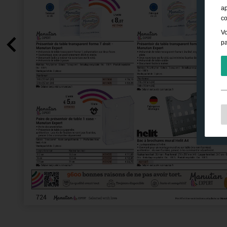
ap
co
Vo
pa