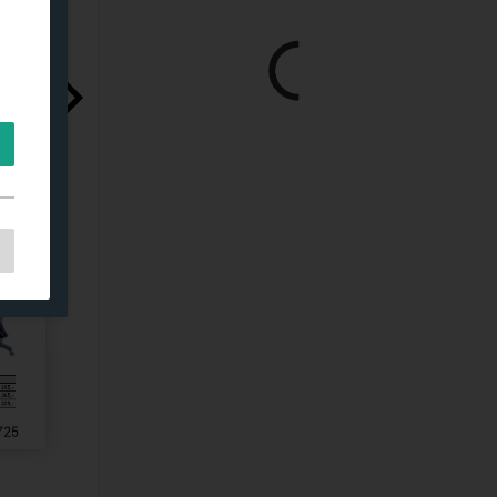
s,
es
s.