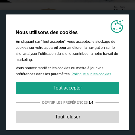
Nous utilisons des cookies
En cliquant sur "Tout accepter", vous acceptez le stockage de
cookies sur votre appareil pour améliorer la navigation sur le
site, analyser l’utilisation du site, et contribuer à notre travail de
marketing.
Vous pouvez modifier les cookies ou mettre à jour vos
préférences dans les paramètres.
Politique sur les cookies
Tout accepter
DÉFINIR LES PRÉFÉRENCES
1/4
Strictement nécessaires:
Ces cookies sont essentiels
Tout refuser
pour permettre des fonctionnalités de base telles que la
navigation, l’accès à des contenus sécurisés, et la
sauvegarde de votre panier durant votre passage sur le