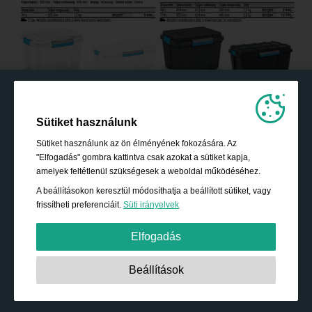
Sütiket használunk
Sütiket használunk az ön élményének fokozására. Az
"Elfogadás" gombra kattintva csak azokat a sütiket kapja,
amelyek feltétlenül szükségesek a weboldal működéséhez.
A beállításokon keresztül módosíthatja a beállított sütiket, vagy
frissítheti preferenciáit.
Süti irányelvek
Elfogadás
Szigorúan szükséges:
Ezek a sütik elengedhetetlenek az
Beállítások
alapvető funkciók engedélyezéséhez, mint például a
navigáció, a biztonságos tartalomhoz való hozzáférés
biztosítására és a bevásárló kosár tartalmának