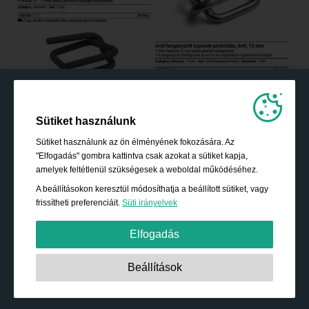
Sütiket használunk
Sütiket használunk az ön élményének fokozására. Az
"Elfogadás" gombra kattintva csak azokat a sütiket kapja,
amelyek feltétlenül szükségesek a weboldal működéséhez.
A beállításokon keresztül módosíthatja a beállított sütiket, vagy
frissítheti preferenciáit.
Süti irányelvek
Elfogadás
Szigorúan szükséges:
Ezek a sütik elengedhetetlenek az
Beállítások
alapvető funkciók engedélyezéséhez, mint például a
navigáció, a biztonságos tartalomhoz való hozzáférés
biztosítására és a bevásárló kosár tartalmának