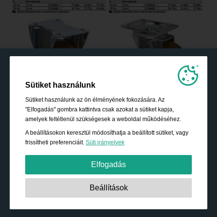
Sütiket használunk
Sütiket használunk az ön élményének fokozására. Az
"Elfogadás" gombra kattintva csak azokat a sütiket kapja,
amelyek feltétlenül szükségesek a weboldal működéséhez.
A beállításokon keresztül módosíthatja a beállított sütiket, vagy
frissítheti preferenciáit.
Süti irányelvek
Elfogadás
Szigorúan szükséges:
Ezek a sütik elengedhetetlenek az
Beállítások
alapvető funkciók engedélyezéséhez, mint például a
navigáció, a biztonságos tartalomhoz való hozzáférés
biztosítására és a bevásárló kosár tartalmának