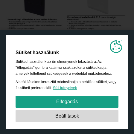
Sütiket használunk
Sütiket használunk az ön élményének fokozására. Az
"Elfogadás" gombra kattintva csak azokat a sütiket kapja,
amelyek feltétlenül szükségesek a weboldal működéséhez.
A beállításokon keresztül módosíthatja a beállított sütiket, vagy
frissítheti preferenciáit.
Süti irányelvek
Elfogadás
Szigorúan szükséges:
Ezek a sütik elengedhetetlenek az
Beállítások
alapvető funkciók engedélyezéséhez, mint például a
navigáció, a biztonságos tartalomhoz való hozzáférés
biztosítására és a bevásárló kosár tartalmának