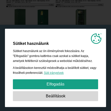
Sütiket használunk
Sütiket használunk az ön élményének fokozására. Az
"Elfogadás" gombra kattintva csak azokat a sütiket kapja,
amelyek feltétlenül szükségesek a weboldal működéséhez.
A beállításokon keresztül módosíthatja a beállított sütiket, vagy
frissítheti preferenciáit.
Süti irányelvek
Elfogadás
Szigorúan szükséges:
Ezek a sütik elengedhetetlenek az
Beállítások
alapvető funkciók engedélyezéséhez, mint például a
navigáció, a biztonságos tartalomhoz való hozzáférés
biztosítására és a bevásárló kosár tartalmának