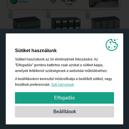
Sütiket használunk
Sütiket használunk az ön élményének fokozására. Az
"Elfogadás" gombra kattintva csak azokat a sütiket kapja,
amelyek feltétlenül szükségesek a weboldal működéséhez.
A beállításokon keresztül módosíthatja a beállított sütiket, vagy
frissítheti preferenciáit.
Süti irányelvek
Elfogadás
Szigorúan szükséges:
Ezek a sütik elengedhetetlenek az
Beállítások
alapvető funkciók engedélyezéséhez, mint például a
navigáció, a biztonságos tartalomhoz való hozzáférés
biztosítására és a bevásárló kosár tartalmának