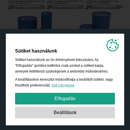
Sütiket használunk
Sütiket használunk az ön élményének fokozására. Az
"Elfogadás" gombra kattintva csak azokat a sütiket kapja,
amelyek feltétlenül szükségesek a weboldal működéséhez.
A beállításokon keresztül módosíthatja a beállított sütiket, vagy
frissítheti preferenciáit.
Süti irányelvek
Elfogadás
Szigorúan szükséges:
Ezek a sütik elengedhetetlenek az
Beállítások
alapvető funkciók engedélyezéséhez, mint például a
navigáció, a biztonságos tartalomhoz való hozzáférés
biztosítására és a bevásárló kosár tartalmának