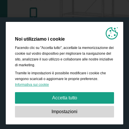
Noi utilizziamo i cookie
Facendo clic su "Accetta tutto", accettate la memorizzazione dei
cookie sul vostro dispositivo per migliorare la navigazione del
sito, analizzare il suo utilizzo e collaborare alle nostre iniziative
di marketing.
Tramite le impostazioni è possibile modificare i cookie che
vengono scaricati o aggiornare le proprie preferenze.
Informativa sui cookie
Accetta tutto
Strettamente necessari:
Questi cookie sono essenziali
Impostazioni
per abilitare funzionalità di base come la navigazione,
garantire l'accesso a contenuti protetti e memorizzare i
contenuti del carrello durante la permanenza sul sito.