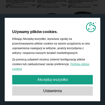
Używamy plików cookies.
Klikając Akceptuj wszystko, wyrażasz zgodę na
przechowywanie plików cookies na swoim urządzeniu w celu
usprawnienia nawigacji w witrynie, analizy korzystania z
witryny i wsparcia naszych działań marketingowych.
Za pomocą ustawień możesz zmienić konfigurację plików
cookies lub zaktualizować swoje preferencje.
Polityka plików
cookies
Akceptuj wszystko
Absolutnie niezbędne:
Te pliki cookies są niezbędne do
Ustawienia
działania podstawowych funkcji, takich jak nawigacja,
udzielanie dostępu do zabezpieczonych treści i
przechowywanie zawartości koszyka podczas pobytu w