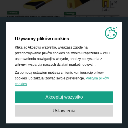
Używamy plików cookies.
Klikając Akceptuj wszystko, wyrażasz zgodę na
przechowywanie plików cookies na swoim urządzeniu w celu
usprawnienia nawigacji w witrynie, analizy korzystania z
witryny i wsparcia naszych działań marketingowych.
Za pomocą ustawień możesz zmienić konfigurację plików
cookies lub zaktualizować swoje preferencje.
Polityka plików
cookies
Akceptuj wszystko
Absolutnie niezbędne:
Te pliki cookies są niezbędne do
Ustawienia
działania podstawowych funkcji, takich jak nawigacja,
udzielanie dostępu do zabezpieczonych treści i
przechowywanie zawartości koszyka podczas pobytu w