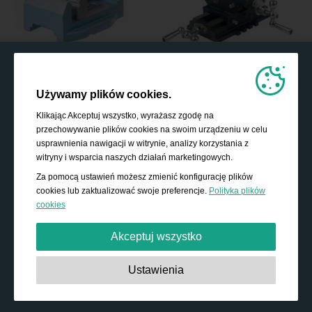
Używamy plików cookies.
Klikając Akceptuj wszystko, wyrażasz zgodę na
przechowywanie plików cookies na swoim urządzeniu w celu
usprawnienia nawigacji w witrynie, analizy korzystania z
witryny i wsparcia naszych działań marketingowych.
Za pomocą ustawień możesz zmienić konfigurację plików
cookies lub zaktualizować swoje preferencje.
Polityka plików
cookies
Akceptuj wszystko
Absolutnie niezbędne:
Te pliki cookies są niezbędne do
Ustawienia
działania podstawowych funkcji, takich jak nawigacja,
udzielanie dostępu do zabezpieczonych treści i
przechowywanie zawartości koszyka podczas pobytu w