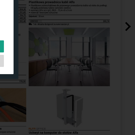
ch
e
do
ją