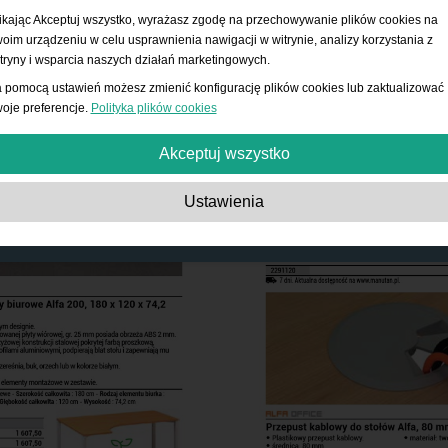
ikając Akceptuj wszystko, wyrażasz zgodę na przechowywanie plików cookies na
oim urządzeniu w celu usprawnienia nawigacji w witrynie, analizy korzystania z
tryny i wsparcia naszych działań marketingowych.
 pomocą ustawień możesz zmienić konfigurację plików cookies lub zaktualizować
oje preferencje.
Polityka plików cookies
Akceptuj wszystko
Absolutnie niezbędne:
Te pliki cookies są niezbędne do działania podstawowy
Ustawienia
funkcji, takich jak nawigacja, udzielanie dostępu do zabezpieczonych treści i
przechowywanie zawartości koszyka podczas pobytu w witrynie.
Wydajność:
Te pliki cookies pozwalają nam zliczać wizyty i źródła ruchu, a takż
sprawdzać, w jaki sposób użytkownicy korzystają z witryny. Służy to do poprawy
wydajności. Wszystkie informacje są zagregowane i przez to anonimowe.
Funkcjonalność:
Te pliki cookies umożliwiają stronie internetowej dostarczanie
ulepszonych funkcji i opcji osobistych. Na przykład wybór rozmiaru czcionki itp.
Reklama:
Te pliki cookie służą do wyświetlania reklam bardziej dopasowanych 
Ciebie i Twoich zainteresowań. Nie przechowują danych osobowych, ale opiera
się na historii przeglądania.