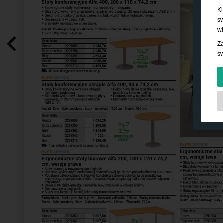
Kl
sw
wi
Za
sw