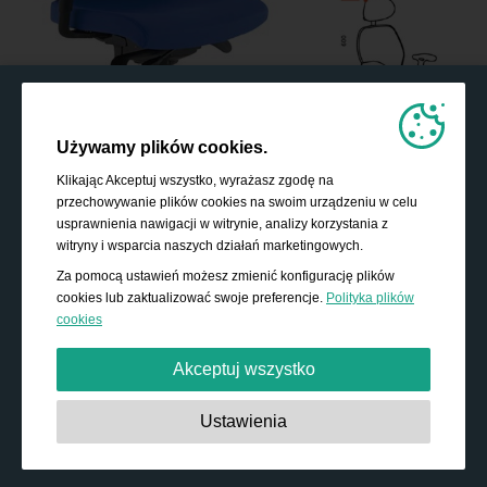
Używamy plików cookies.
Klikając Akceptuj wszystko, wyrażasz zgodę na
przechowywanie plików cookies na swoim urządzeniu w celu
usprawnienia nawigacji w witrynie, analizy korzystania z
witryny i wsparcia naszych działań marketingowych.
Za pomocą ustawień możesz zmienić konfigurację plików
cookies lub zaktualizować swoje preferencje.
Polityka plików
cookies
Akceptuj wszystko
Absolutnie niezbędne:
Te pliki cookies są niezbędne do
Ustawienia
działania podstawowych funkcji, takich jak nawigacja,
udzielanie dostępu do zabezpieczonych treści i
przechowywanie zawartości koszyka podczas pobytu w