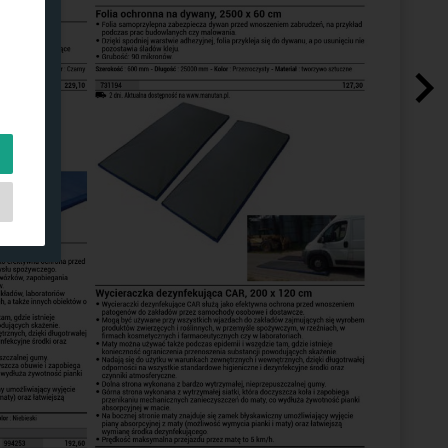
ch
e
do
ją