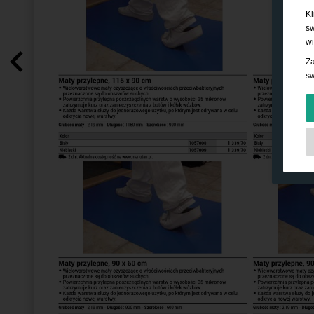
Kl
sw
wi
Za
sw