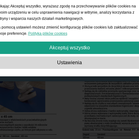
ikając Akceptuj wszystko, wyrażasz zgodę na przechowywanie plików cookies na
oim urządzeniu w celu usprawnienia nawigacji w witrynie, analizy korzystania z
tryny i wsparcia naszych działań marketingowych.
 pomocą ustawień możesz zmienić konfigurację plików cookies lub zaktualizować
oje preferencje.
Polityka plików cookies
Akceptuj wszystko
Absolutnie niezbędne:
Te pliki cookies są niezbędne do działania podstawowy
Ustawienia
funkcji, takich jak nawigacja, udzielanie dostępu do zabezpieczonych treści i
przechowywanie zawartości koszyka podczas pobytu w witrynie.
Wydajność:
Te pliki cookies pozwalają nam zliczać wizyty i źródła ruchu, a takż
sprawdzać, w jaki sposób użytkownicy korzystają z witryny. Służy to do poprawy
wydajności. Wszystkie informacje są zagregowane i przez to anonimowe.
Funkcjonalność:
Te pliki cookies umożliwiają stronie internetowej dostarczanie
ulepszonych funkcji i opcji osobistych. Na przykład wybór rozmiaru czcionki itp.
Reklama:
Te pliki cookie służą do wyświetlania reklam bardziej dopasowanych 
Ciebie i Twoich zainteresowań. Nie przechowują danych osobowych, ale opiera
się na historii przeglądania.