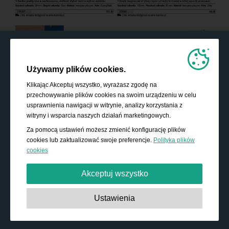
Używamy plików cookies.
Klikając Akceptuj wszystko, wyrażasz zgodę na
przechowywanie plików cookies na swoim urządzeniu w celu
usprawnienia nawigacji w witrynie, analizy korzystania z
witryny i wsparcia naszych działań marketingowych.
Za pomocą ustawień możesz zmienić konfigurację plików
cookies lub zaktualizować swoje preferencje.
Polityka plików
cookies
Akceptuj wszystko
Absolutnie niezbędne:
Te pliki cookies są niezbędne do
Ustawienia
działania podstawowych funkcji, takich jak nawigacja,
udzielanie dostępu do zabezpieczonych treści i
przechowywanie zawartości koszyka podczas pobytu w