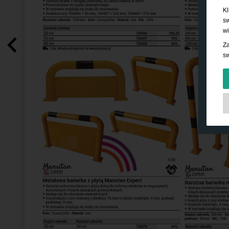
Kl
sw
wi
Za
sw