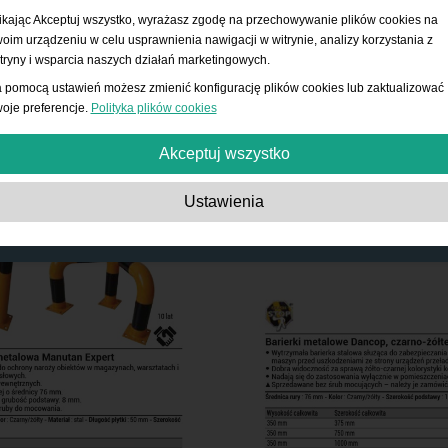
ikając Akceptuj wszystko, wyrażasz zgodę na przechowywanie plików cookies na
oim urządzeniu w celu usprawnienia nawigacji w witrynie, analizy korzystania z
tryny i wsparcia naszych działań marketingowych.
 pomocą ustawień możesz zmienić konfigurację plików cookies lub zaktualizować
oje preferencje.
Polityka plików cookies
Akceptuj wszystko
Absolutnie niezbędne:
Te pliki cookies są niezbędne do działania podstawowy
Ustawienia
funkcji, takich jak nawigacja, udzielanie dostępu do zabezpieczonych treści i
przechowywanie zawartości koszyka podczas pobytu w witrynie.
Wydajność:
Te pliki cookies pozwalają nam zliczać wizyty i źródła ruchu, a takż
sprawdzać, w jaki sposób użytkownicy korzystają z witryny. Służy to do poprawy
wydajności. Wszystkie informacje są zagregowane i przez to anonimowe.
Funkcjonalność:
Te pliki cookies umożliwiają stronie internetowej dostarczanie
ulepszonych funkcji i opcji osobistych. Na przykład wybór rozmiaru czcionki itp.
Reklama:
Te pliki cookie służą do wyświetlania reklam bardziej dopasowanych 
Ciebie i Twoich zainteresowań. Nie przechowują danych osobowych, ale opiera
się na historii przeglądania.