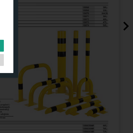
ch
e
do
ją