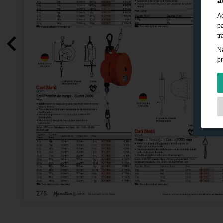
a
Ao
pa
tr
Na
pr