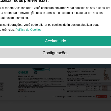
tualizar suas preferências.
 clicar em "Aceitar tudo", você concorda em armazenar cookies no seu dispositivo
ra aprimorar a navegação no site, analisar o uso do site e ajudar em nossos
abalhos de marketing.
s configurações, você pode alterar os cookies definidos ou atualizar suas
eferências.
Política de Cookies
Aceitar tudo
Estritamente necessário:
Os cookies são essenciais para ativar funcionalidad
Configurações
básicas, como navegação, conceder acesso ao conteúdo protegido e salvar o
conteúdo do seu carrinho de compras durante a sua permanência no site.
Desempenho:
Os cookies nos permitem contar as visitas e origens de tráfego a
site, além de entender como ele é usado. Isso serve para melhorar o
desempenho. Toda a informação é agregada e, portanto, anônima.
Funcionalidade:
Os cookies permitem que o site ofereça funções aprimoradas e
opções pessoais. Por exemplo, opções de tamanho de fonte etc.
Publicidade:
Estes cookies são utilizados para apresentar anúncios mais
relevantes para si e para os seus interesses. Não armazenam informações