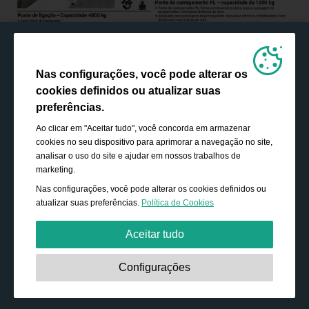
Nas configurações, você pode alterar os
cookies definidos ou atualizar suas
preferências.
Ao clicar em "Aceitar tudo", você concorda em armazenar
cookies no seu dispositivo para aprimorar a navegação no site,
analisar o uso do site e ajudar em nossos trabalhos de
marketing.
Nas configurações, você pode alterar os cookies definidos ou
atualizar suas preferências.
Política de Cookies
Aceitar tudo
Estritamente necessário:
Os cookies são essenciais para
Configurações
ativar funcionalidades básicas, como navegação,
conceder acesso ao conteúdo protegido e salvar o
conteúdo do seu carrinho de compras durante a sua