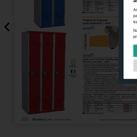
a
Ao
pa
tr
Na
pr