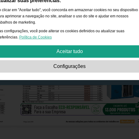
tualizar suas preferências.
 clicar em "Aceitar tudo", você concorda em armazenar cookies no seu dispositivo
ra aprimorar a navegação no site, analisar o uso do site e ajudar em nossos
abalhos de marketing.
s configurações, você pode alterar os cookies definidos ou atualizar suas
eferências.
Política de Cookies
Aceitar tudo
Estritamente necessário:
Os cookies são essenciais para ativar funcionalidad
Configurações
básicas, como navegação, conceder acesso ao conteúdo protegido e salvar o
conteúdo do seu carrinho de compras durante a sua permanência no site.
Desempenho:
Os cookies nos permitem contar as visitas e origens de tráfego a
site, além de entender como ele é usado. Isso serve para melhorar o
desempenho. Toda a informação é agregada e, portanto, anônima.
Funcionalidade:
Os cookies permitem que o site ofereça funções aprimoradas e
opções pessoais. Por exemplo, opções de tamanho de fonte etc.
Publicidade:
Estes cookies são utilizados para apresentar anúncios mais
relevantes para si e para os seus interesses. Não armazenam informações