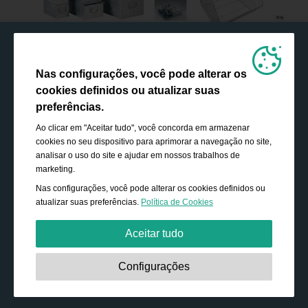
Nas configurações, você pode alterar os
cookies definidos ou atualizar suas
preferências.
Ao clicar em "Aceitar tudo", você concorda em armazenar
cookies no seu dispositivo para aprimorar a navegação no site,
analisar o uso do site e ajudar em nossos trabalhos de
marketing.
Nas configurações, você pode alterar os cookies definidos ou
atualizar suas preferências.
Política de Cookies
Aceitar tudo
Estritamente necessário:
Os cookies são essenciais para
Configurações
ativar funcionalidades básicas, como navegação,
conceder acesso ao conteúdo protegido e salvar o
conteúdo do seu carrinho de compras durante a sua