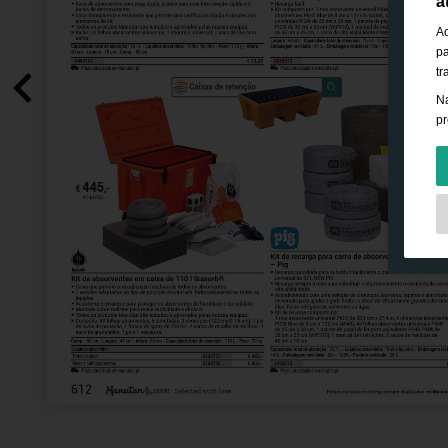
a
Ao
pa
tr
Na
pr