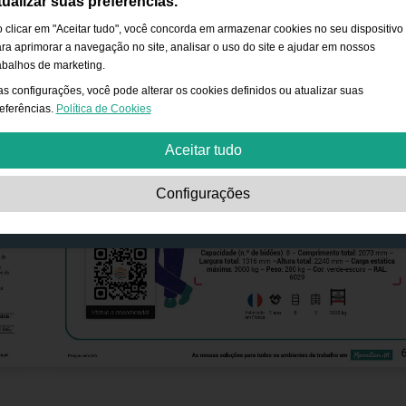
tualizar suas preferências.
 clicar em "Aceitar tudo", você concorda em armazenar cookies no seu dispositivo
ra aprimorar a navegação no site, analisar o uso do site e ajudar em nossos
abalhos de marketing.
s configurações, você pode alterar os cookies definidos ou atualizar suas
eferências.
Política de Cookies
Aceitar tudo
Estritamente necessário:
Os cookies são essenciais para ativar funcionalidad
Configurações
básicas, como navegação, conceder acesso ao conteúdo protegido e salvar o
conteúdo do seu carrinho de compras durante a sua permanência no site.
Desempenho:
Os cookies nos permitem contar as visitas e origens de tráfego a
site, além de entender como ele é usado. Isso serve para melhorar o
desempenho. Toda a informação é agregada e, portanto, anônima.
Funcionalidade:
Os cookies permitem que o site ofereça funções aprimoradas e
opções pessoais. Por exemplo, opções de tamanho de fonte etc.
Publicidade:
Estes cookies são utilizados para apresentar anúncios mais
relevantes para si e para os seus interesses. Não armazenam informações