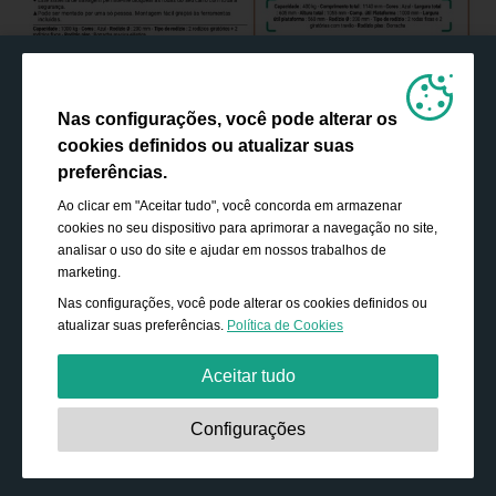
Nas configurações, você pode alterar os
cookies definidos ou atualizar suas
preferências.
Ao clicar em "Aceitar tudo", você concorda em armazenar
cookies no seu dispositivo para aprimorar a navegação no site,
analisar o uso do site e ajudar em nossos trabalhos de
marketing.
Nas configurações, você pode alterar os cookies definidos ou
atualizar suas preferências.
Política de Cookies
Aceitar tudo
Estritamente necessário:
Os cookies são essenciais para
Configurações
ativar funcionalidades básicas, como navegação,
conceder acesso ao conteúdo protegido e salvar o
conteúdo do seu carrinho de compras durante a sua