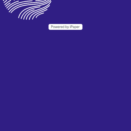
Nas configurações, você pode alterar os
cookies definidos ou atualizar suas
preferências.
Ao clicar em "Aceitar tudo", você concorda em armazenar
cookies no seu dispositivo para aprimorar a navegação no site,
analisar o uso do site e ajudar em nossos trabalhos de
marketing.
Nas configurações, você pode alterar os cookies definidos ou
atualizar suas preferências.
Política de Cookies
Aceitar tudo
Estritamente necessário:
Os cookies são essenciais para
Configurações
ativar funcionalidades básicas, como navegação,
conceder acesso ao conteúdo protegido e salvar o
conteúdo do seu carrinho de compras durante a sua