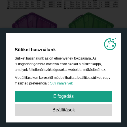
Sütiket használunk
Sütiket használunk az ön élményének fokozására. Az
"Elfogadás" gombra kattintva csak azokat a sütiket kapja,
amelyek feltétlenül szükségesek a weboldal működéséhez.
A beállításokon keresztül módosíthatja a beállított sütiket, vagy
frissítheti preferenciáit.
Süti irányelvek
Elfogadás
Szigorúan szükséges:
Ezek a sütik elengedhetetlenek az
Beállítások
alapvető funkciók engedélyezéséhez, mint például a
navigáció, a biztonságos tartalomhoz való hozzáférés
biztosítására és a bevásárló kosár tartalmának