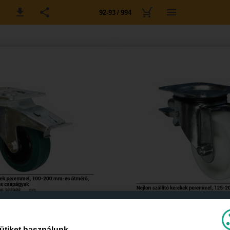
92-93 / 994
ütiket használunk