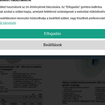
tiket használunk az ön élményének fokozására. Az "Elfogadás" gombra kattintva
ak azokat a sütiket kapja, amelyek feltétlenül szükségesek a weboldal működéséh
beállításokon keresztül módosíthatja a beállított sütiket, vagy frissítheti preferenciáit
ti irányelvek
Elfogadás
Szigorúan szükséges:
Ezek a sütik elengedhetetlenek az alapvető funkciók
Beállítások
engedélyezéséhez, mint például a navigáció, a biztonságos tartalomhoz való
hozzáférés biztosítására és a bevásárló kosár tartalmának megőrzésére a
webhelyen való tartózkodása során.
Teljesítmény:
Ezek a sütik lehetővé teszik számunkra, hogy számításba vegyük 
látogatásokat és a forgalmi forrásokat, valamint a webhely használatának módját
Ezt a teljesítmény javítására használjuk. Minden információ összesítve van, tehát
névtelen.
Funkcionalitás:
Ezek a sütik lehetővé teszik a webhely számára, hogy
továbbfejlesztett funkciókat és személyes beállításokat biztosítson. Pl. betűméret
választás stb.