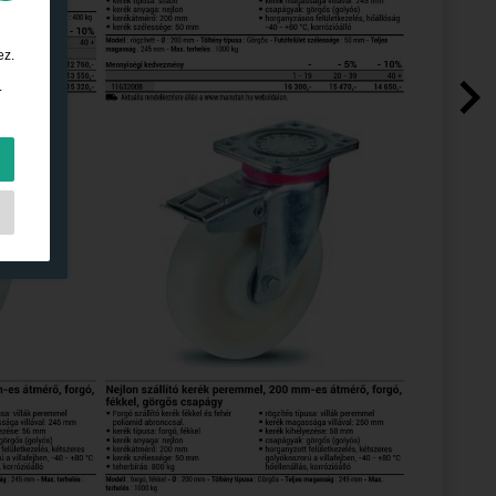
ez.
.
a
.