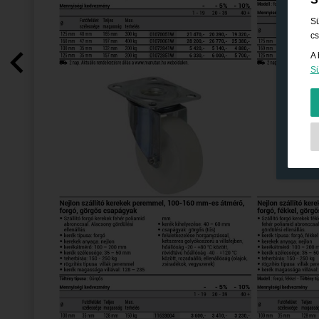
Sü
cs
A 
Sü