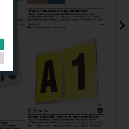
ch
e
do
ją