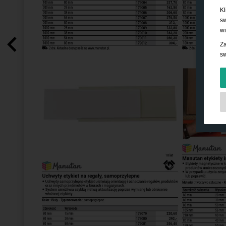
Kl
sw
wi
Za
sw