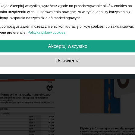
ikając Akceptuj wszystko, wyrażasz zgodę na przechowywanie plików cookies na
oim urządzeniu w celu usprawnienia nawigacji w witrynie, analizy korzystania z
tryny i wsparcia naszych działań marketingowych.
 pomocą ustawień możesz zmienić konfigurację plików cookies lub zaktualizować
oje preferencje.
Polityka plików cookies
Akceptuj wszystko
Absolutnie niezbędne:
Te pliki cookies są niezbędne do działania podstawowy
Ustawienia
funkcji, takich jak nawigacja, udzielanie dostępu do zabezpieczonych treści i
przechowywanie zawartości koszyka podczas pobytu w witrynie.
Wydajność:
Te pliki cookies pozwalają nam zliczać wizyty i źródła ruchu, a takż
sprawdzać, w jaki sposób użytkownicy korzystają z witryny. Służy to do poprawy
wydajności. Wszystkie informacje są zagregowane i przez to anonimowe.
Funkcjonalność:
Te pliki cookies umożliwiają stronie internetowej dostarczanie
ulepszonych funkcji i opcji osobistych. Na przykład wybór rozmiaru czcionki itp.
Reklama:
Te pliki cookie służą do wyświetlania reklam bardziej dopasowanych 
Ciebie i Twoich zainteresowań. Nie przechowują danych osobowych, ale opiera
się na historii przeglądania.