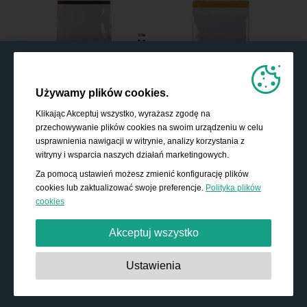
Używamy plików cookies.
Klikając Akceptuj wszystko, wyrażasz zgodę na
przechowywanie plików cookies na swoim urządzeniu w celu
usprawnienia nawigacji w witrynie, analizy korzystania z
witryny i wsparcia naszych działań marketingowych.
Za pomocą ustawień możesz zmienić konfigurację plików
cookies lub zaktualizować swoje preferencje.
Polityka plików
cookies
Akceptuj wszystko
Absolutnie niezbędne:
Te pliki cookies są niezbędne do
Ustawienia
działania podstawowych funkcji, takich jak nawigacja,
udzielanie dostępu do zabezpieczonych treści i
przechowywanie zawartości koszyka podczas pobytu w